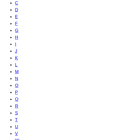
C
D
E
F
G
H
I
J
K
L
M
N
O
P
Q
R
S
T
U
V