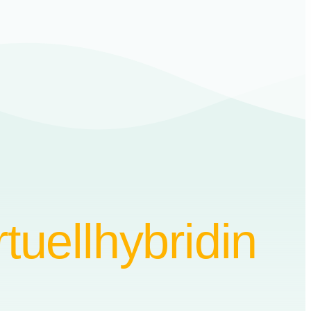
rtuell
hybrid
in