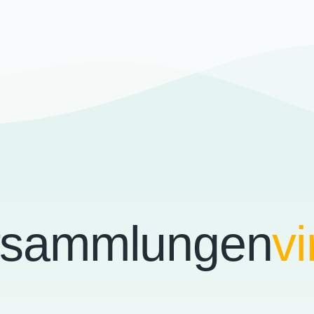
rsammlungen
vi