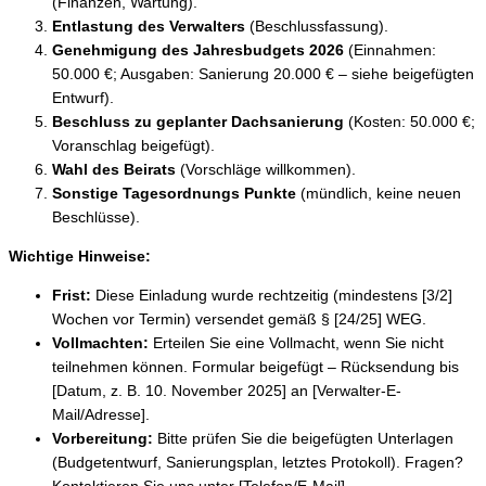
(Finanzen, Wartung).
Entlastung des Verwalters
(Beschlussfassung).
Genehmigung des Jahresbudgets 2026
(Einnahmen:
50.000 €; Ausgaben: Sanierung 20.000 € – siehe beigefügten
Entwurf).
Beschluss zu geplanter Dachsanierung
(Kosten: 50.000 €;
Voranschlag beigefügt).
Wahl des Beirats
(Vorschläge willkommen).
Sonstige Tagesordnungs Punkte
(mündlich, keine neuen
Beschlüsse).
Wichtige Hinweise:
Frist:
Diese Einladung wurde rechtzeitig (mindestens [3/2]
Wochen vor Termin) versendet gemäß § [24/25] WEG.
Vollmachten:
Erteilen Sie eine Vollmacht, wenn Sie nicht
teilnehmen können. Formular beigefügt – Rücksendung bis
[Datum, z. B. 10. November 2025] an [Verwalter-E-
Mail/Adresse].
Vorbereitung:
Bitte prüfen Sie die beigefügten Unterlagen
(Budgetentwurf, Sanierungsplan, letztes Protokoll). Fragen?