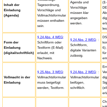
Agenda und
(§
Inhalt der
Tagesordnung,
Vorschläge
DE
Einladung
Vorschläge und
müssen klar
Abs
(Agenda)
Vollmachtsformular
angegeben
di
müssen enthalten
werden.
er
sein.
les
§ 24 Abs. 4 WEG
:
DS
§ 24 Abs. 2 WEG
: :
Form der
Schriftform oder
ko
Schriftform,
Einladung
Textform (E-Mail)
6)
digitale Varianten
(digital/schriftlich)
erlaubt, mit
für
zulässig.
Nachweis.
em
Er
§ 25 Abs. 3 WEG
:
§ 24 Abs. 2 WEG
: :
Ve
Vollmacht in der
Vollmachtsformular
Vollmachtsformular
dig
Einladung
muss beigefügt
beifügen,
Si
werden, Textform.
schriftlich.
(e
erl
Ch
hil