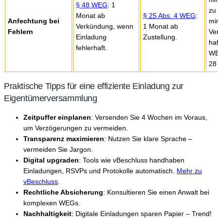
§ 48 WEG
: 1
zu
Monat ab
§ 25 Abs. 4 WEG
:
Anfechtung bei
mi
Verkündung, wenn
1 Monat ab
Fehlern
Ve
Einladung
Zustellung.
haf
fehlerhaft.
WE
28
Praktische Tipps für eine effiziente Einladung zur
Eigentümerversammlung
Zeitpuffer einplanen
: Versenden Sie 4 Wochen im Voraus,
um Verzögerungen zu vermeiden.
Transparenz maximieren
: Nutzen Sie klare Sprache –
vermeiden Sie Jargon.
Digital upgraden
: Tools wie vBeschluss handhaben
Einladungen, RSVPs und Protokolle automatisch.
Mehr zu
vBeschluss
.
Rechtliche Absicherung
: Konsultieren Sie einen Anwalt bei
komplexen WEGs.
Nachhaltigkeit
: Digitale Einladungen sparen Papier – Trend!