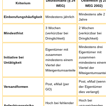
Deutschland (§ 24
Österreich (§ 2
Kriterium
WEG)
WEG 2002)
Mindestens alle 2
Einberufungshäufigkeit
Mindestens jährlich
Jahre
3 Wochen
2 Wochen
Mindestfrist
(verkürzbar bei
(verkürzbar bei
Dringlichkeit)
Dringlichkeit)
Mindestens drei
Eigentümer mit
Eigentümer mit
zusammen
Initiative bei
zusammen
mindestens einem
Untätigkeit
mindestens eine
Viertel der
Viertel der
Miteigentumsanteile
Miteigentumsantei
Post, eMail (wenn
Post, eMail (per
Versandformen
der Eigentümer
GO)
dies verlangt)
Hoch bei
Hoch bei fehlender
Anfechtungsrisiko
unzureichenden