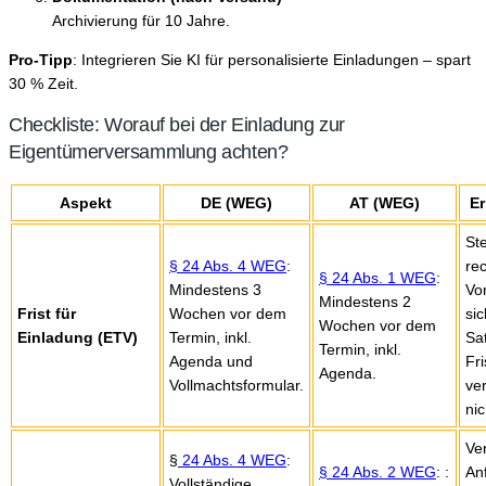
Archivierung für 10 Jahre.
Pro-Tipp
: Integrieren Sie KI für personalisierte Einladungen – spart
30 % Zeit.
Checkliste: Worauf bei der Einladung zur
Eigentümerversammlung achten?
Aspekt
DE (WEG)
AT (WEG)
Er
Ste
§ 24 Abs. 4 WEG
:
re
§ 24 Abs. 1 WEG
:
Mindestens 3
Vo
Mindestens 2
Frist für
Wochen vor dem
sic
Wochen vor dem
Einladung (ETV)
Termin, inkl.
Sa
Termin, inkl.
Agenda und
Fri
Agenda.
Vollmachtsformular.
ve
nic
Ve
§
24 Abs. 4 WEG
:
§ 24 Abs. 2 WEG
: :
An
Vollständige