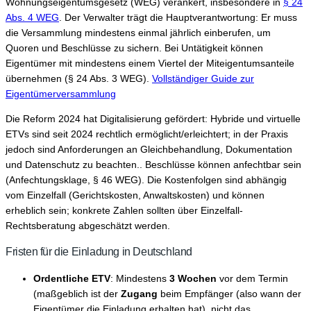
Wohnungseigentumsgesetz (WEG) verankert, insbesondere in
§ 24
Abs. 4 WEG
. Der Verwalter trägt die Hauptverantwortung: Er muss
die Versammlung mindestens einmal jährlich einberufen, um
Quoren und Beschlüsse zu sichern. Bei Untätigkeit können
Eigentümer mit mindestens einem Viertel der Miteigentumsanteile
übernehmen (§ 24 Abs. 3 WEG).
Vollständiger Guide zur
Eigentümerversammlung
Die Reform 2024 hat Digitalisierung gefördert: Hybride und virtuelle
ETVs sind seit 2024 rechtlich ermöglicht/erleichtert; in der Praxis
jedoch sind Anforderungen an Gleichbehandlung, Dokumentation
und Datenschutz zu beachten.. Beschlüsse können anfechtbar sein
(Anfechtungsklage, § 46 WEG). Die Kostenfolgen sind abhängig
vom Einzelfall (Gerichtskosten, Anwaltskosten) und können
erheblich sein; konkrete Zahlen sollten über Einzelfall-
Rechtsberatung abgeschätzt werden.
Fristen für die Einladung in Deutschland
Ordentliche ETV
: Mindestens
3 Wochen
vor dem Termin
(maßgeblich ist der
Zugang
beim Empfänger (also wann der
Eigentümer die Einladung erhalten hat), nicht das