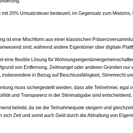
forderung.
n mit 20% Umsatzsteuer besteuert, im Gegensatz zum Mietzins,
g ist eine Mischform aus einer klassischen Präsenzversammlu
 anwesend sind, während andere Eigentümer über digitale Platt
t eine flexible Lösung für Wohnungseigentümergemeinschaften, 
ufgrund von Entfernung, Zeitmangel oder anderen Gründen nur v
, insbesondere in Bezug auf Beschlussfähigkeit, Stimmrecht und
ung muss sichergestellt werden, dass alle Teilnehmer, egal ob 
lität und Transparenz in der Stimmabgabe sind entscheidend, u
 beliebt, da sie die Teilnahmequote steigern und gleichzeitig 
n sich Zeit und somit auch Geld durch die Abhaltung von Eige