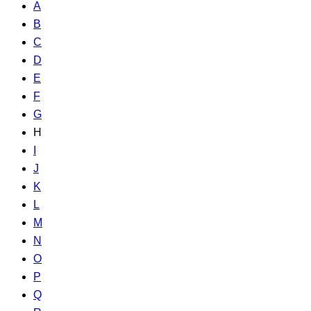
A
B
C
D
E
F
G
H
I
J
K
L
M
N
O
P
Q