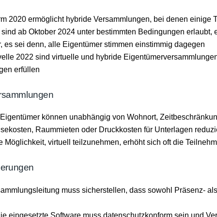
m 2020 ermöglicht hybride Versammlungen, bei denen einige Te
sind ab Oktober 2024 unter bestimmten Bedingungen erlaubt, e
 es sei denn, alle Eigentümer stimmen einstimmig dagegen​
elle 2022 sind virtuelle und hybride Eigentümerversammlungen e
en erfüllen​
versammlungen
eit: Eigentümer können unabhängig von Wohnort, Zeitbeschränku
isekosten, Raummieten oder Druckkosten für Unterlagen reduzie
 Möglichkeit, virtuell teilzunehmen, erhöht sich oft die Teilneh
derungen
rsammlungsleitung muss sicherstellen, dass sowohl Präsenz- als
ie eingesetzte Software muss datenschutzkonform sein und Vertr