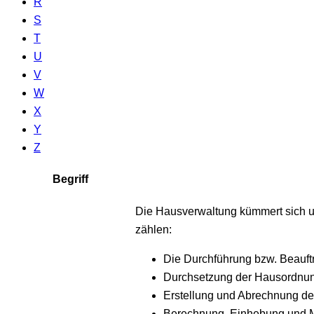
R
S
T
U
V
W
X
Y
Z
Begriff
Die Hausverwaltung kümmert sich u
zählen:
Die Durchführung bzw. Beauft
Durchsetzung der Hausordnu
Erstellung und Abrechnung der
Berechnung, Einhebung und M