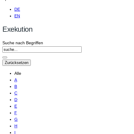
DE
EN
Exekution
Suche nach Begriffen
Alle
A
B
C
D
E
F
G
H
I