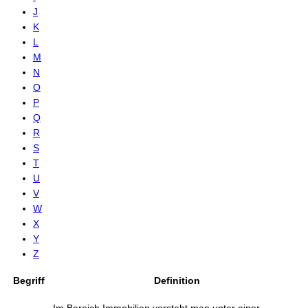
J
K
L
M
N
O
P
Q
R
S
T
U
V
W
X
Y
Z
Begriff
Definition
Im Bereich Immobilien versteht man unter einer